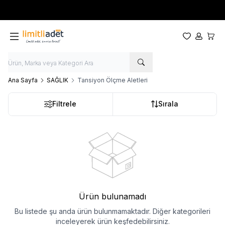
Yeni sezon ürünlerinde
%20
indirim
Favorilerim
Hesabım
Sepet
Ana Sayfa
SAĞLIK
Tansiyon Ölçme Aletleri
Filtrele
Sırala
Ürün bulunamadı
Bu listede şu anda ürün bulunmamaktadır. Diğer kategorileri
inceleyerek ürün keşfedebilirsiniz.