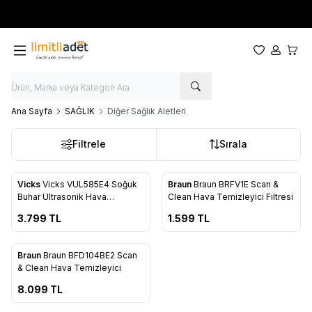
Yeni sezon ürünlerinde
%20
indirim
Favorilerim
Hesabım
Sepet
Ana Sayfa
SAĞLIK
Diğer Sağlık Aletleri
Filtrele
Sırala
ükendi
Tükendi
Vicks
Vicks VUL585E4 Soğuk
Braun
Braun BRFV1E Scan &
Favorilere Ekle
Favorilere Ekle
Buhar Ultrasonik Hava
Clean Hava Temizleyici Filtresi
Nemlendirici
3.799
TL
1.599
TL
ükendi
Braun
Braun BFD104BE2 Scan
Favorilere Ekle
& Clean Hava Temizleyici
8.099
TL