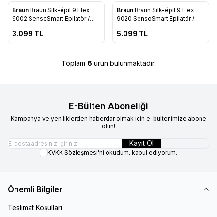
ükendi
Tükendi
Braun
Braun Silk-épil 9 Flex
Braun
Braun Silk-épil 9 Flex
Favorilere Ekle
Favorilere Ekle
9002 SensoSmart Epilatör /
9020 SensoSmart Epilatör /
Epilasyon
Epilasyon
3.099
TL
5.099
TL
Toplam
6
ürün bulunmaktadır.
E-Bülten Aboneliği
Kampanya ve yeniliklerden haberdar olmak için e-bültenimize abone
olun!
Kayıt Ol
KVKK Sözleşmesi'ni
okudum, kabul ediyorum.
Önemli Bilgiler
Teslimat Koşulları