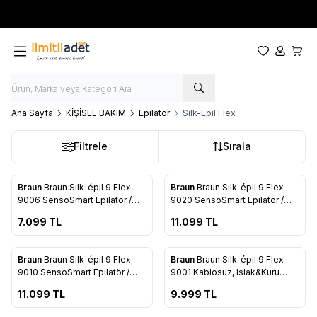
Yeni sezon ürünlerinde
%20
indirim
Favorilerim
Hesabım
Sepet
Ana Sayfa
KİŞİSEL BAKIM
Epilatör
Silk-Epil Flex
Filtrele
Sırala
ükendi
Tükendi
Braun
Braun Silk-épil 9 Flex
Braun
Braun Silk-épil 9 Flex
Favorilere Ekle
Favorilere Ekle
9006 SensoSmart Epilatör /
9020 SensoSmart Epilatör /
Epilasyon
Epilasyon
7.099
TL
11.099
TL
ükendi
Tükendi
Braun
Braun Silk-épil 9 Flex
Braun
Braun Silk-épil 9 Flex
Favorilere Ekle
Favorilere Ekle
9010 SensoSmart Epilatör /
9001 Kablosuz, Islak&Kuru
Epilasyon
Epilatör + Seyahat Çantası
11.099
TL
9.999
TL