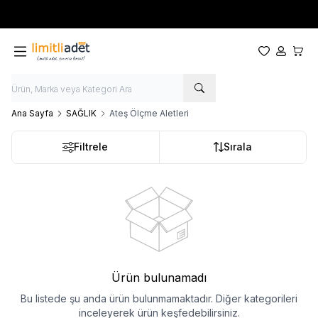
Yeni sezon ürünlerinde
%20
indirim
Favorilerim
Hesabım
Sepet
Ana Sayfa
SAĞLIK
Ateş Ölçme Aletleri
Filtrele
Sırala
Ürün bulunamadı
Bu listede şu anda ürün bulunmamaktadır. Diğer kategorileri
inceleyerek ürün keşfedebilirsiniz.