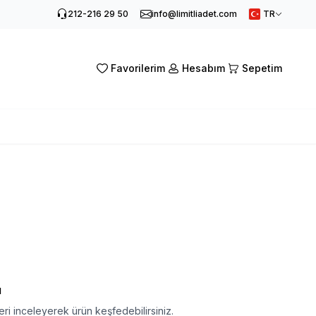
212-216 29 50
info@limitliadet.com
TR
Favorilerim
Hesabım
Sepetim
ı
ri inceleyerek ürün keşfedebilirsiniz.