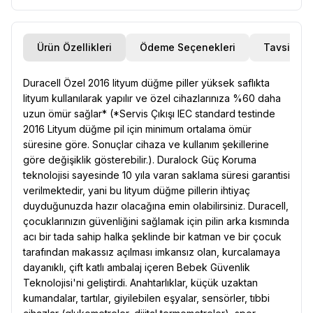
Ürün Özellikleri
Ödeme Seçenekleri
Tavsiye E
Duracell Özel 2016 lityum düğme piller yüksek saflıkta
lityum kullanılarak yapılır ve özel cihazlarınıza %60 daha
uzun ömür sağlar* (*Servis Çıkışı IEC standard testinde
2016 Lityum düğme pil için minimum ortalama ömür
süresine göre. Sonuçlar cihaza ve kullanım şekillerine
göre değişiklik gösterebilir.). Duralock Güç Koruma
teknolojisi sayesinde 10 yıla varan saklama süresi garantisi
verilmektedir, yani bu lityum düğme pillerin ihtiyaç
duyduğunuzda hazır olacağına emin olabilirsiniz. Duracell,
çocuklarınızın güvenliğini sağlamak için pilin arka kısmında
acı bir tada sahip halka şeklinde bir katman ve bir çocuk
tarafından makassız açılması imkansız olan, kurcalamaya
dayanıklı, çift katlı ambalaj içeren Bebek Güvenlik
Teknolojisi'ni geliştirdi. Anahtarlıklar, küçük uzaktan
kumandalar, tartılar, giyilebilen eşyalar, sensörler, tıbbi