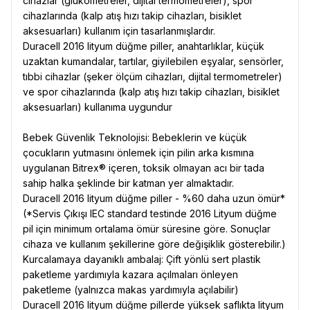
cihazlar (glukometreler, dijital termometreler), spor
cihazlarında (kalp atış hızı takip cihazları, bisiklet
aksesuarları) kullanım için tasarlanmışlardır.
Duracell 2016 lityum düğme piller, anahtarlıklar, küçük
uzaktan kumandalar, tartılar, giyilebilen eşyalar, sensörler,
tıbbi cihazlar (şeker ölçüm cihazları, dijital termometreler)
ve spor cihazlarında (kalp atış hızı takip cihazları, bisiklet
aksesuarları) kullanıma uygundur
Bebek Güvenlik Teknolojisi: Bebeklerin ve küçük
çocukların yutmasını önlemek için pilin arka kısmına
uygulanan Bitrex® içeren, toksik olmayan acı bir tada
sahip halka şeklinde bir katman yer almaktadır.
Duracell 2016 lityum düğme piller - %60 daha uzun ömür*
(*Servis Çıkışı IEC standard testinde 2016 Lityum düğme
pil için minimum ortalama ömür süresine göre. Sonuçlar
cihaza ve kullanım şekillerine göre değişiklik gösterebilir.)
Kurcalamaya dayanıklı ambalaj: Çift yönlü sert plastik
paketleme yardımıyla kazara açılmaları önleyen
paketleme (yalnızca makas yardımıyla açılabilir)
Duracell 2016 lityum düğme pillerde yüksek saflıkta lityum