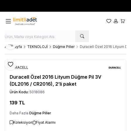
Yeni sezon ürünlerinde
%20
indirim
Favorilerim
Hesabım
Sepet
Paylaş
Ana Sayfa
TEKNOLOJİ
Düğme Piller
Duracell Özel 2016 Lityum Düğ
Favoriye Ekle
DURACELL
Duracell Özel 2016 Lityum Düğme Pil 3V
(DL2016 / CR2016), 2’li paket
Ürün Kodu:
5018086
139
TL
Daha Fazla
Düğme Piller
Koleksiyon
Fiyat Alarmı