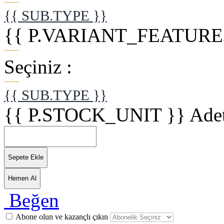
{{ SUB.TYPE }}
{{ P.VARIANT_FEATURE2
Seçiniz :
{{ SUB.TYPE }}
{{ P.STOCK_UNIT }}
Ade
Sepete Ekle
Hemen Al
Beğen
Abone olun ve kazançlı çıkın