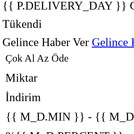
{{ P.DELIVERY_DAY }} 
Tükendi
Gelince Haber Ver
Gelince 
Çok Al Az Öde
Miktar
İndirim
{{ M_D.MIN }}
-
{{ M_D