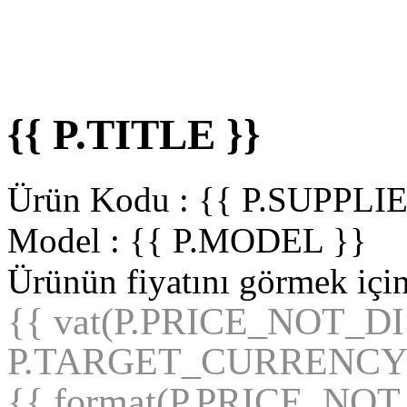
{{ P.TITLE }}
Ürün Kodu :
{{ P.SUPPL
Model :
{{ P.MODEL }}
Ürünün fiyatını görmek içi
{{ vat(P.PRICE_NOT_D
P.TARGET_CURRENCY
{{ format(P.PRICE_NO