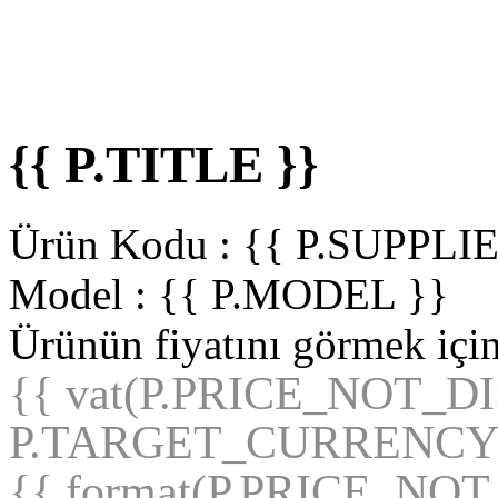
{{ P.TITLE }}
Ürün Kodu :
{{ P.SUPPL
Model :
{{ P.MODEL }}
Ürünün fiyatını görmek içi
{{ vat(P.PRICE_NOT_D
P.TARGET_CURRENCY
{{ format(P.PRICE_NO