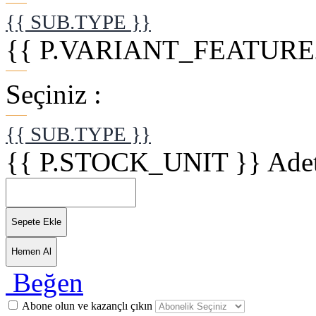
{{ SUB.TYPE }}
{{ P.VARIANT_FEATURE2
Seçiniz :
{{ SUB.TYPE }}
{{ P.STOCK_UNIT }}
Ade
Sepete Ekle
Hemen Al
Beğen
Abone olun ve kazançlı çıkın