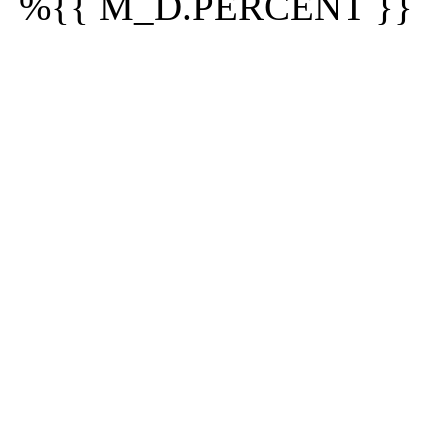
%{{ M_D.PERCENT }}