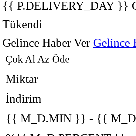
{{ P.DELIVERY_DAY }} 
Tükendi
Gelince Haber Ver
Gelince 
Çok Al Az Öde
Miktar
İndirim
{{ M_D.MIN }}
-
{{ M_D