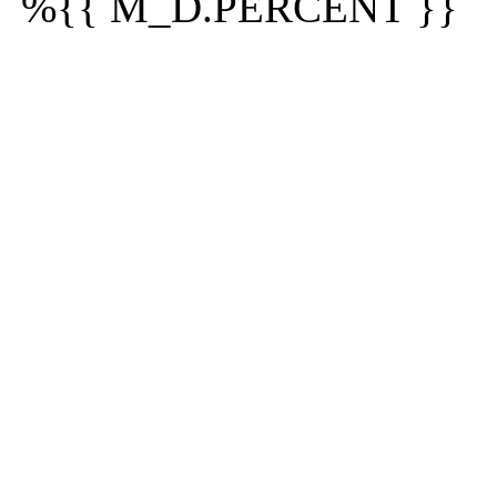
%{{ M_D.PERCENT }}