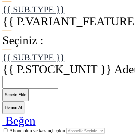
{{ SUB.TYPE }}
{{ P.VARIANT_FEATURE2
Seçiniz :
{{ SUB.TYPE }}
{{ P.STOCK_UNIT }}
Ade
Sepete Ekle
Hemen Al
Beğen
Abone olun ve kazançlı çıkın