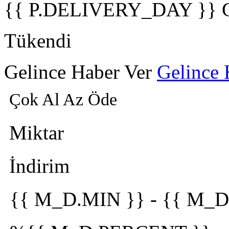
{{ P.DELIVERY_DAY }} 
Tükendi
Gelince Haber Ver
Gelince 
Çok Al Az Öde
Miktar
İndirim
{{ M_D.MIN }}
-
{{ M_D