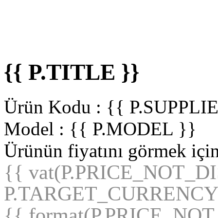
{{ P.TITLE }}
Ürün Kodu :
{{ P.SUPPL
Model :
{{ P.MODEL }}
Ürünün fiyatını görmek içi
{{ vat(P.PRICE_NOT_D
P.TARGET_CURRENCY
{{ format(P.PRICE_NO