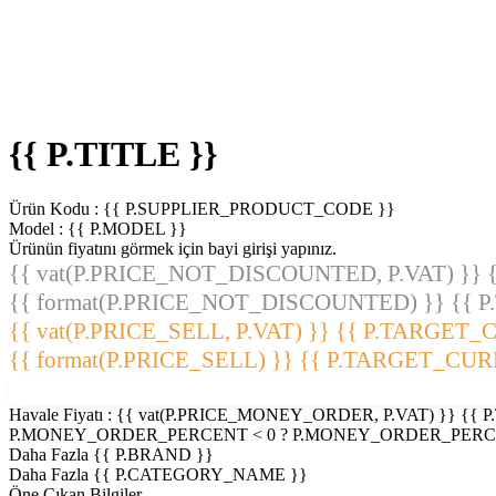
{{ P.TITLE }}
Ürün Kodu :
{{ P.SUPPLIER_PRODUCT_CODE }}
Model :
{{ P.MODEL }}
Ürünün fiyatını görmek için
bayi girişi
yapınız.
{{ vat(P.PRICE_NOT_DISCOUNTED, P.VAT) }}
{
{{ format(P.PRICE_NOT_DISCOUNTED) }}
{{ 
{{ vat(P.PRICE_SELL, P.VAT) }}
{{ P.TARGET_
{{ format(P.PRICE_SELL) }}
{{ P.TARGET_CUR
{{ P.DISCOUNT_PERCENT }}
%
İndirim
Havale Fiyatı :
{{ vat(P.PRICE_MONEY_ORDER, P.VAT) }}
{{ 
P.MONEY_ORDER_PERCENT < 0 ? P.MONEY_ORDER_PERCE
Daha Fazla
{{ P.BRAND }}
Daha Fazla
{{ P.CATEGORY_NAME }}
Öne Çıkan Bilgiler