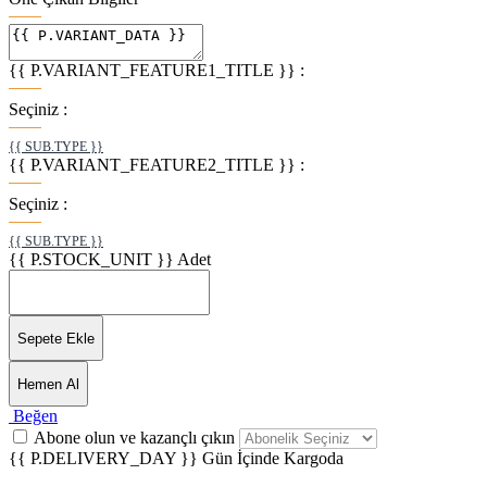
{{ P.VARIANT_FEATURE1_TITLE }} :
Seçiniz :
{{ SUB.TYPE }}
{{ P.VARIANT_FEATURE2_TITLE }} :
Seçiniz :
{{ SUB.TYPE }}
{{ P.STOCK_UNIT }}
Adet
Sepete Ekle
Hemen Al
Beğen
Abone olun ve kazançlı çıkın
{{ P.DELIVERY_DAY }} Gün
İçinde Kargoda