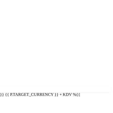
}}
{{ P.TARGET_CURRENCY }} + KDV
%{{