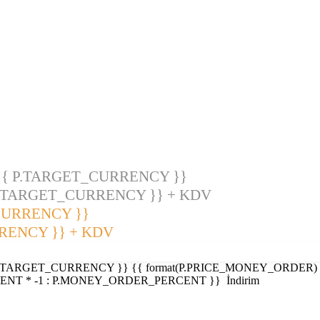
{ P.TARGET_CURRENCY }}
P.TARGET_CURRENCY }} + KDV
CURRENCY }}
RENCY }} + KDV
P.TARGET_CURRENCY }}
{{ format(P.PRICE_MONEY_ORDER) 
NT * -1 : P.MONEY_ORDER_PERCENT }}
İndirim